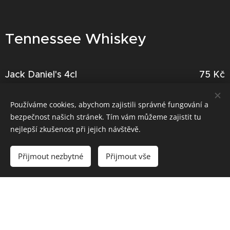
Tennessee Whiskey
Jack Daniel's 4cl
75 Kč
Jack Daniel's Honey 4cl
75 Kč
Používáme cookies, abychom zajistili správné fungování a
Jack Daniel's Fire 4cl
75 Kč
bezpečnost našich stránek. Tím vám můžeme zajistit tu
nejlepší zkušenost při jejich návštěvě.
Jack Daniel's Apple 4cl
75 Kč
Přijmout nezbytné
Přijmout vše
Jack Daniel's Gentleman Jack 4cl
100 Kč
Jack Daniel's Single Barrel 4cl
140 Kč