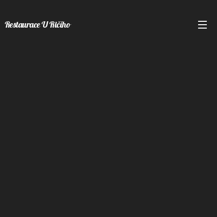
Restaurace U Ričího