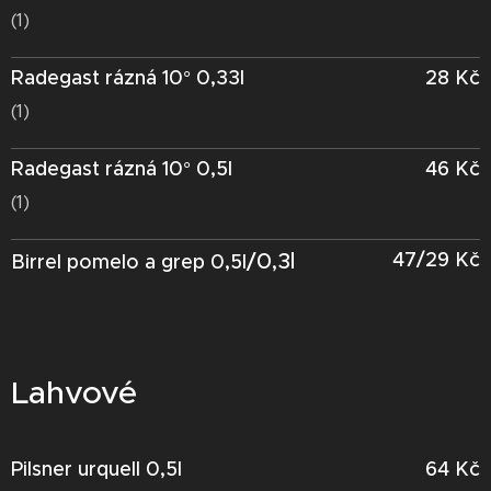
(1)
Radegast rázná 10° 0,33l
28 Kč
(1)
Radegast rázná 10° 0,5l
46 Kč
(1)
/0,3l
47/29 Kč
Birrel pomelo a grep 0,5l
Lahvové
Pilsner urquell 0,5l
64 Kč